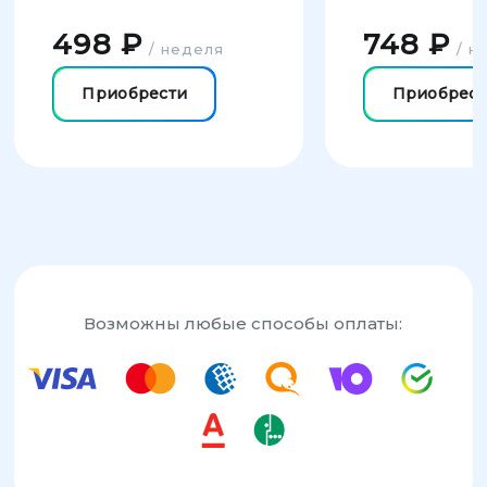
498 ₽
748 ₽
/ неделя
/ н
Приобрести
Приобрест
Возможны любые способы оплаты: