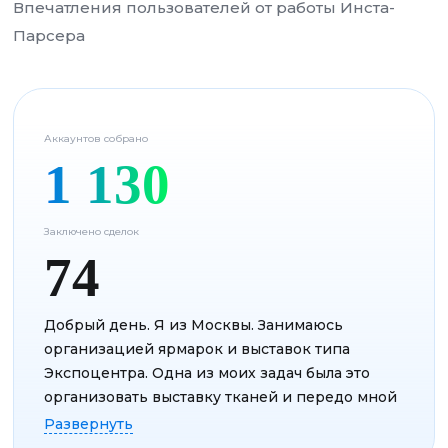
Впечатления пользователей от работы Инста-
Парсера
Аккаунтов собрано
1 130
Заключено сделок
74
Добрый день. Я из Москвы. Занимаюсь
организацией ярмарок и выставок типа
Экспоцентра. Одна из моих задач была это
организовать выставку тканей и передо мной
встала такая задача:
...
Развернуть